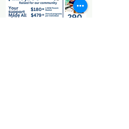
Conexión del síndrome de Down
del noroeste de Arkansas
(DSCNWA)
1200 W. Walnut St. Suite 1424|